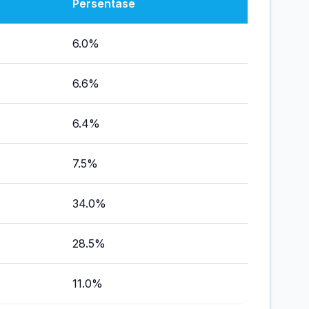
Persentase
6.0%
6.6%
6.4%
7.5%
34.0%
28.5%
11.0%