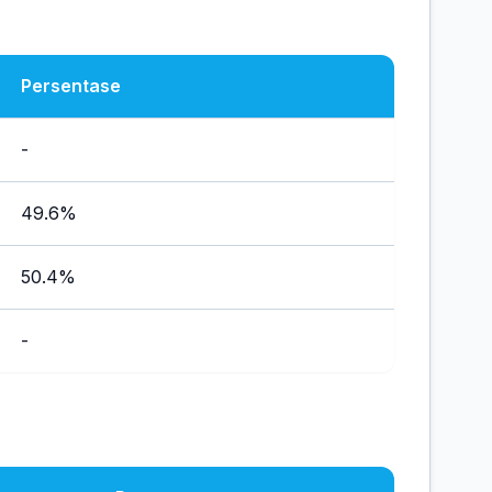
Persentase
-
49.6%
50.4%
-