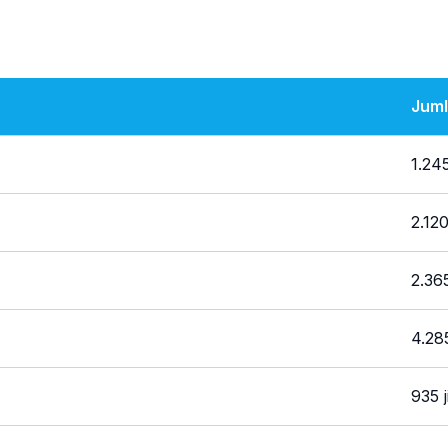
Jum
1.245
2.120
2.365
4.28
935 