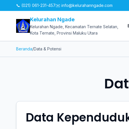
📞 (021) 061-231-457
✉️
info@kelurahanngade.com
Kelurahan Ngade
Kelurahan Ngade, Kecamatan Ternate Selatan,
Kota Ternate, Provinsi Maluku Utara
Beranda
/
Data & Potensi
Dat
Data Kependudu