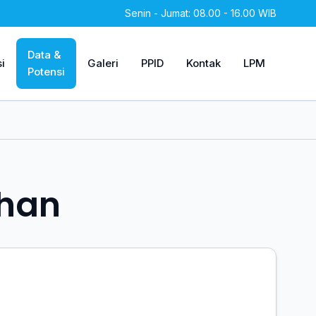
Senin - Jumat: 08.00 - 16.00 WIB
Data &
i
Galeri
PPID
Kontak
LPM
Potensi
ahan