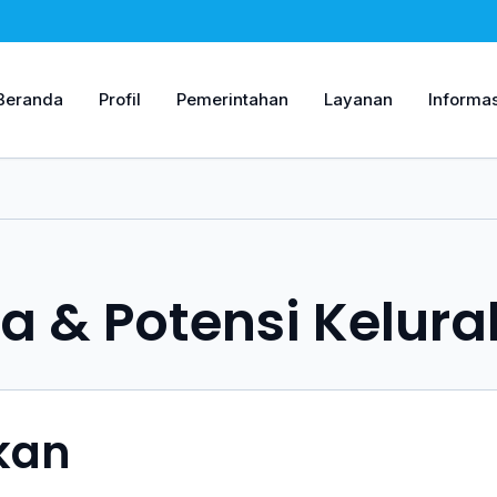
Beranda
Profil
Pemerintahan
Layanan
Informas
a & Potensi Kelur
kan