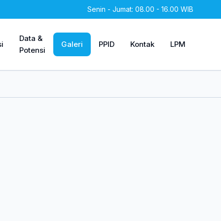
Senin - Jumat: 08.00 - 16.00 WIB
Data &
i
Galeri
PPID
Kontak
LPM
Potensi