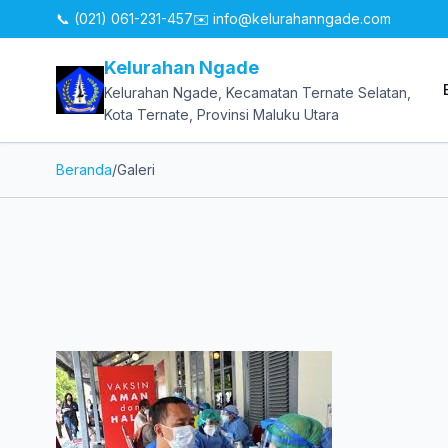
📞 (021) 061-231-457
✉️
info@kelurahanngade.com
Kelurahan Ngade
Kelurahan Ngade, Kecamatan Ternate Selatan,
Kota Ternate, Provinsi Maluku Utara
Beranda
/
Galeri