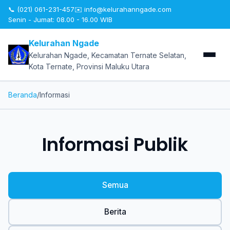
📞 (021) 061-231-457
✉️
info@kelurahanngade.com
Senin - Jumat: 08.00 - 16.00 WIB
Kelurahan Ngade
Kelurahan Ngade, Kecamatan Ternate Selatan,
Kota Ternate, Provinsi Maluku Utara
Beranda
/
Informasi
Informasi Publik
Semua
Berita