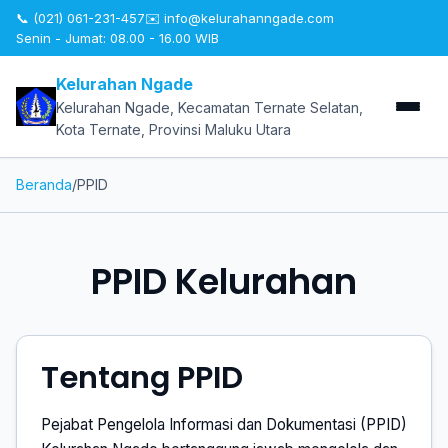
📞 (021) 061-231-457
✉️
info@kelurahanngade.com
Senin - Jumat: 08.00 - 16.00 WIB
Kelurahan Ngade
Kelurahan Ngade, Kecamatan Ternate Selatan,
Kota Ternate, Provinsi Maluku Utara
Beranda
/
PPID
PPID Kelurahan
Tentang PPID
Pejabat Pengelola Informasi dan Dokumentasi (PPID)