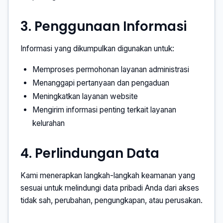
3. Penggunaan Informasi
Informasi yang dikumpulkan digunakan untuk:
Memproses permohonan layanan administrasi
Menanggapi pertanyaan dan pengaduan
Meningkatkan layanan website
Mengirim informasi penting terkait layanan
kelurahan
4. Perlindungan Data
Kami menerapkan langkah-langkah keamanan yang
sesuai untuk melindungi data pribadi Anda dari akses
tidak sah, perubahan, pengungkapan, atau perusakan.